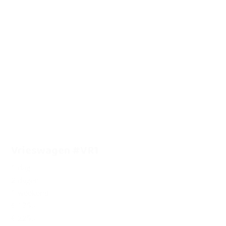
MEER INFO
Vrieswagen #VR1
1 dag
2 dagen
1 weekend
€ 175,-
€ 225,-