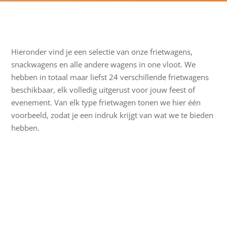
Hieronder vind je een selectie van onze frietwagens,
snackwagens en alle andere wagens in one vloot. We
hebben in totaal maar liefst 24 verschillende frietwagens
beschikbaar, elk volledig uitgerust voor jouw feest of
evenement. Van elk type frietwagen tonen we hier één
voorbeeld, zodat je een indruk krijgt van wat we te bieden
hebben.
E
Alle
v
Frietwagen
(9)
e
Koelwagen
(6)
n
Badkamerwagen
(5)
e
Toiletwagen
(4)
m