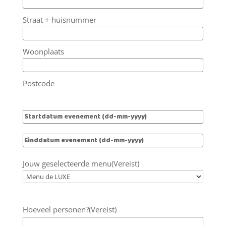
Straat + huisnummer
Woonplaats
Postcode
Startdatum
DD
evenement
(Vereist)
slash
Einddatum
DD
MM
evenement
(Vereist)
slash
slash
Jouw geselecteerde menu
(Vereist)
MM
JJJJ
slash
JJJJ
Hoeveel personen?
(Vereist)